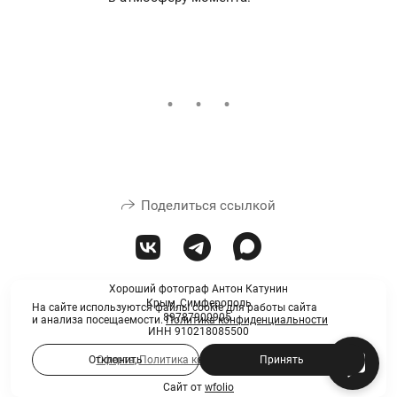
Поделиться ссылкой
Хороший фотограф Антон Катунин
Крым, Симферополь
На сайте используются файлы cookie для работы сайта
89787900905
и анализа посещаемости.
Политика конфиденциальности
ИНН 910218085500
Отклонить
Оферта
,
Политика конфиденциальности
Принять
Сайт от
wfolio