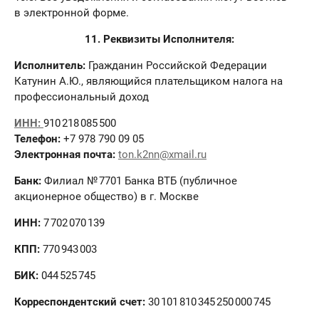
в электронной форме.
11. Реквизиты Исполнителя:
Исполнитель:
Гражданин Российской Федерации
Катунин А.Ю., являющийся плательщиком налога на
профессиональный доход
ИНН:
910 218 085 500
Телефон:
+7 978 790 09 05
Электронная почта:
ton.k2nn@xmail.ru
Банк:
Филиал № 7701 Банка ВТБ (публичное
акционерное общество) в г. Москве
ИНН:
7 702 070 139
КПП:
770 943 003
БИК:
044 525 745
Корреспондентский счет:
30 101 810 345 250 000 745